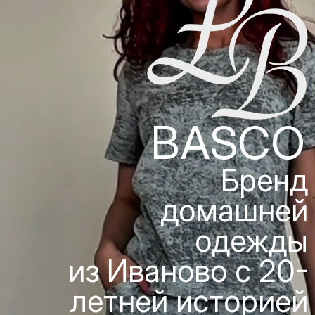
BASCO
Бренд
домашней
одежды
из Иваново с 20-
летней историей