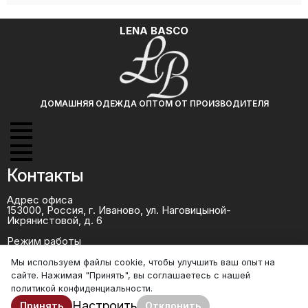
LENA BASCO
ДОМАШНЯЯ ОДЕЖДА ОПТОМ ОТ ПРОИЗВОДИТЕЛЯ
Контакты
Адрес офиса
153000, Россия, г. Иваново, ул. Наговицыной-
Икрянистовой, д. 6
Режим работы
ПН-ПТ - 08:00-17:00
СБ,ВС - выходные дни
Мы используем файлы cookie, чтобы улучшить ваш опыт на
сайте. Нажимая "Принять", вы соглашаетесь с нашей
+7 (986) 668-09-99 - менеджер
+7 (920) 341-27-45 - директор
политикой конфиденциальности.
Настроить
Принять
Отклонить