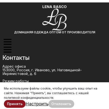
LENA BASCO
ДОМАШНЯЯ ОДЕЖДА ОПТОМ ОТ ПРОИЗВОДИТЕЛЯ
Контакты
Адрес офиса
153000, Россия, г. Иваново, ул. Наговицыной-
Икрянистовой, д. 6
Режим работы
ПН-ПТ - 08:00-17:00
СБ,ВС - выходные дни
Мы используем файлы cookie, чтобы улучшить ваш опыт на
сайте. Нажимая "Принять", вы соглашаетесь с нашей
+7 (986) 668-09-99 - менеджер
+7 (920) 341-27-45 - директор
политикой конфиденциальности.
Настроить
Принять
Отклонить
manager10@lena-basco.ru - менеджер
info@lena-basco.ru - директор