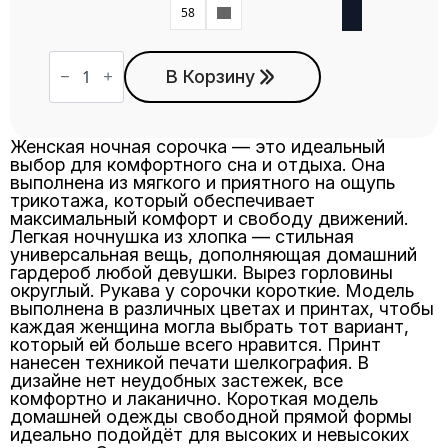
58
60
Количество
товара
В Корзину
Сорочка
С-2
графитмеланж
Женская ночная сорочка — это идеальный
выбор для комфортного сна и отдыха. Она
выполнена из мягкого и приятного на ощупь
трикотажа, который обеспечивает
максимальный комфорт и свободу движений.
Легкая ночнушка из хлопка — стильная
универсальная вещь, дополняющая домашний
гардероб любой девушки. Вырез горловины
округлый. Рукава у сорочки короткие. Модель
выполнена в различных цветах и принтах, чтобы
каждая женщина могла выбрать тот вариант,
который ей больше всего нравится. Принт
нанесен техникой печати шелкография. В
дизайне нет неудобных застежек, все
комфортно и лаканично. Короткая модель
домашней одежды свободной прямой формы
идеально подойдёт для высоких и невысоких