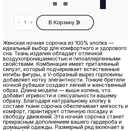
58
60
Количество
товара
В Корзину
Сорочка
С-33
ромашка
Женская ночная сорочка из 100% хлопка —
идеальный выбор для комфортного и здорового
сна. Ткань изделия обладает отличной
воздухопроницаемостью и гипоаллергенными
свойствами. Комбинация имеет приталенный
силуэт, который подчеркивает естественные
изгибы фигуры, а V-образный вырез горловины
добавляет нотку элегантности. Тонкие бретели
ночной рубашки создают легкий и женственный
образ. Длина модели — выше колена, что
добавит игривости и сексуальности вашему
образу. Благодаря натуральному хлопку в
составе ткани сорочка обеспечивает мягкость и
комфорт, гарантирует отличную посадку и
свободу движений. Эта ночная сорочка станет
прекрасным дополнением вашего гардероба и
домашней одежды. Размерный ряд включает в