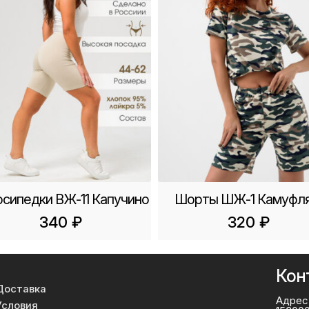
сипедки ВЖ-11 Капучино
Шорты ШЖ-1 Камуфл
340
₽
320
₽
Кон
Доставка
Адрес
Условия