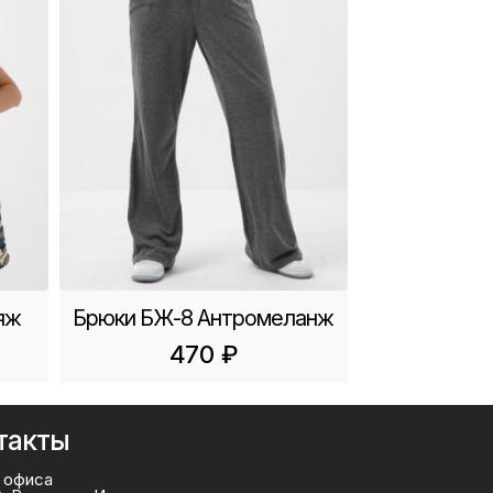
яж
Брюки БЖ-8 Антромеланж
470
₽
такты
 офиса