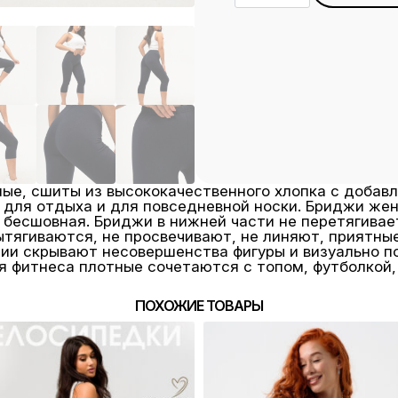
БЖ-10
темно-
синий
ые, сшиты из высококачественного хлопка с добав
, для отдыха и для повседневной носки. Бриджи же
есшовная. Бриджи в нижней части не перетягивает 
ытягиваются, не просвечивают, не линяют, приятны
ии скрывают несовершенства фигуры и визуально п
я фитнеса плотные сочетаются с топом, футболкой
ПОХОЖИЕ ТОВАРЫ