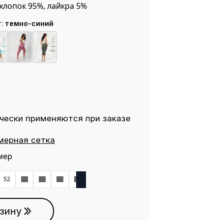
хлопок 95%, лайкра 5%
т:
темно-синий
чески применяются при заказе
мерная сетка
мер
52
54
56
58
60
зину