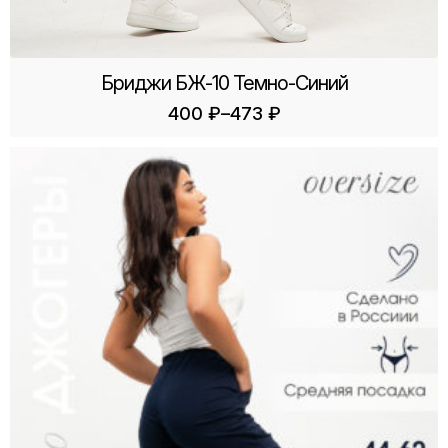
Бриджи БЖ-10 Темно-Синий
–
400
₽
473
₽
Диапазон
цен:
400 ₽
–
473 ₽