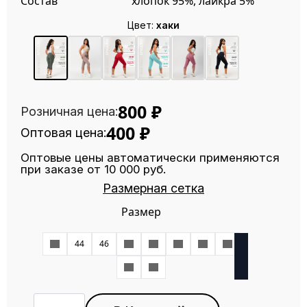
Состав
хлопок 95%, лайкра 5%
Цвет:
хаки
800
₽
Розничная цена:
400
₽
Оптовая цена:
Оптовые цены автоматически применяются
при заказе от 10 000 руб.
Размерная сетка
Размер
42
44
46
48
50
52
54
56
58
60
Количество