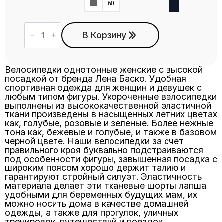
58
60
Количество
товара
В Корзину
Велосипедки
ВЖ-11
бордо
Велосипедки однотонные женские с высокой
посадкой от бренда Лена Баско. Удобная
спортивная одежда для женщин и девушек с
любым типом фигуры. Укороченные велосипедки
выполнены из высококачественной эластичной
ткани произведены в насыщенных летних цветах
как, голубые, розовые и зеленые. Более нежные
тона как, бежевые и голубые, и также в базовом
черной цвете. Наши велосипедки за счет
правильного кроя буквально подстраиваются
под особенности фигуры, завышенная посадка с
широким поясом хорошо держит талию и
гарантируют стройный силуэт. Эластичность
материала делает эти тканевые шорты лапша
удобными для беременных будущих мам, их
можно носить дома в качестве домашней
одежды, а также для прогулок, уличных
тренировок, путешествий и поездок.