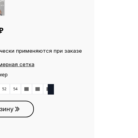
₽
чески применяются при заказе
мерная сетка
мер
52
54
56
58
60
зину