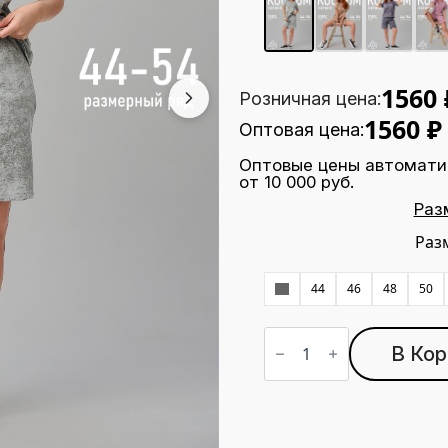
1560
Розничная цена:
1560
₽
Оптовая цена:
Оптовые цены автомати
от 10 000 руб.
Раз
Раз
42
44
46
48
50
Количество
товара
В Кор
Костюм
ЗК-8
варенка
светло-
серый