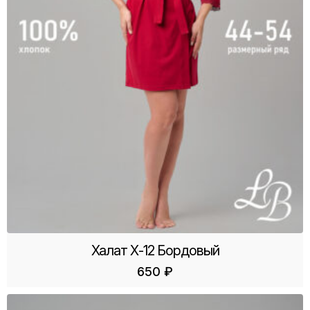
Халат Х-12 Бордовый
650
₽