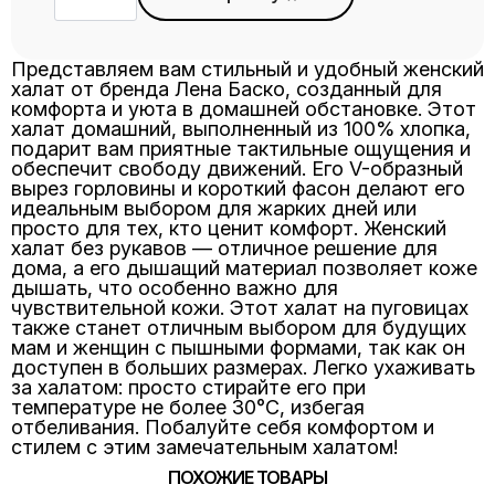
Халат
Х-13
цветы
голубой
Представляем вам стильный и удобный женский
халат от бренда Лена Баско, созданный для
комфорта и уюта в домашней обстановке. Этот
халат домашний, выполненный из 100% хлопка,
подарит вам приятные тактильные ощущения и
обеспечит свободу движений. Его V-образный
вырез горловины и короткий фасон делают его
идеальным выбором для жарких дней или
просто для тех, кто ценит комфорт. Женский
халат без рукавов — отличное решение для
дома, а его дышащий материал позволяет коже
дышать, что особенно важно для
чувствительной кожи. Этот халат на пуговицах
также станет отличным выбором для будущих
мам и женщин с пышными формами, так как он
доступен в больших размерах. Легко ухаживать
за халатом: просто стирайте его при
температуре не более 30°C, избегая
отбеливания. Побалуйте себя комфортом и
стилем с этим замечательным халатом!
ПОХОЖИЕ ТОВАРЫ