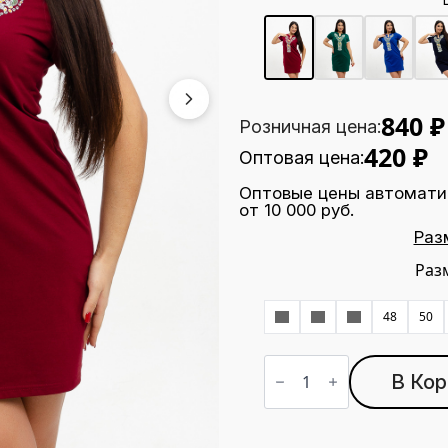
840
₽
Розничная цена:
420
₽
Оптовая цена:
Оптовые цены автомати
от 10 000 руб.
Раз
Раз
42
44
46
48
50
Количество
товара
В Кор
Туника
Т-65
бордо