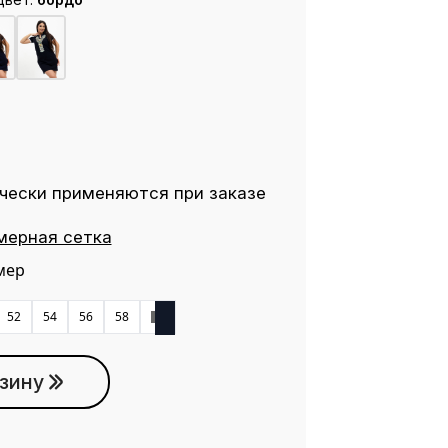
чески применяются при заказе
мерная сетка
мер
52
54
56
58
60
зину