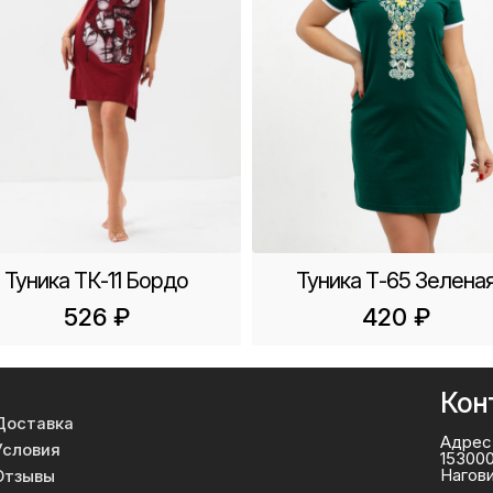
Туника ТК-11 Бордо
Туника Т-65 Зелена
526
₽
420
₽
Кон
Доставка
Адрес
Условия
153000
Нагов
Отзывы