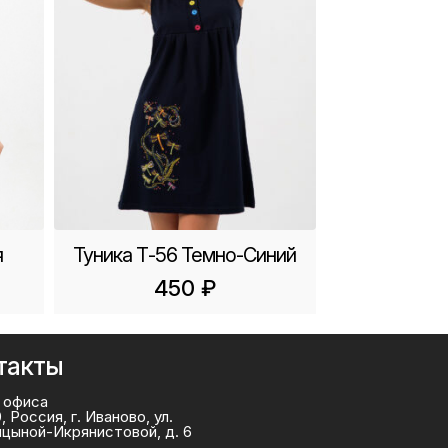
я
Туника Т-56 Темно-Синий
450
₽
такты
 офиса
, Россия, г. Иваново, ул.
ицыной-Икрянистовой, д. 6