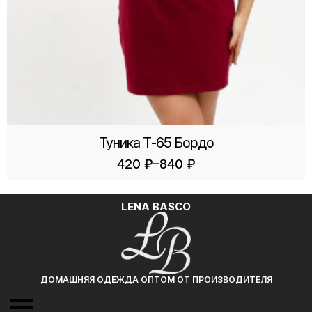
Туника Т-65 Бордо
–
420
₽
840
₽
Диапазон
цен:
420 ₽
–
LENA BASCO
840 ₽
ДОМАШНЯЯ ОДЕЖДА ОПТОМ ОТ ПРОИЗВОДИТЕЛЯ