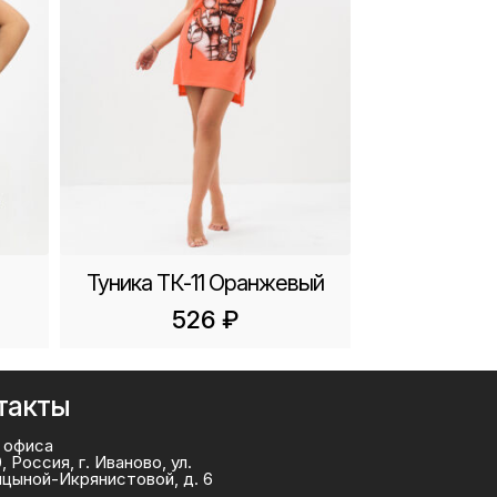
Туника ТК-11 Оранжевый
526
₽
такты
 офиса
, Россия, г. Иваново, ул.
ицыной-Икрянистовой, д. 6