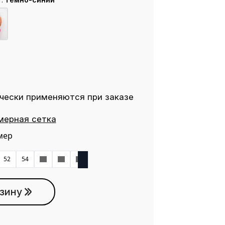
чески применяются при заказе
мерная сетка
мер
52
54
56
58
60
зину