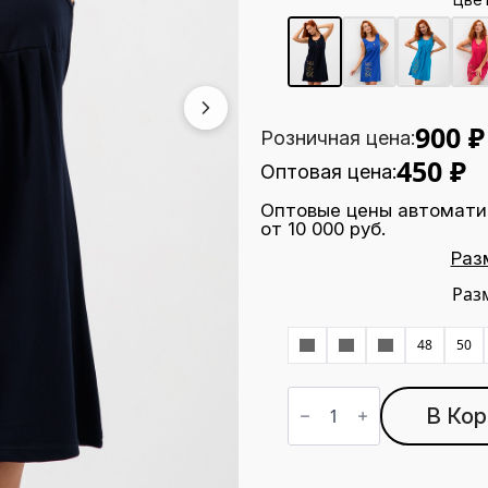
900
₽
Розничная цена:
450
₽
Оптовая цена:
Оптовые цены автомати
от 10 000 руб.
Раз
Раз
42
44
46
48
50
Количество
товара
В Кор
Туника
Т-56
темно-
синий