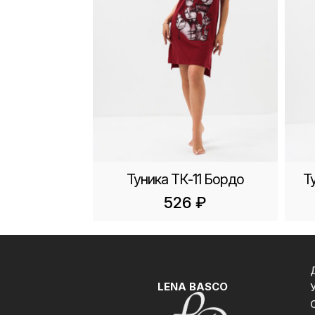
Туника ТК-11 Бордо
Т
526
₽
LENA BASCO