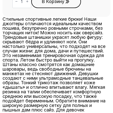
товара
В Корзину
Брюки
БЖ-7
серый
Стильные спортивные легкие брюки! Наши
джоггеры отличаются идеальным качеством
пошива, безупречно ровными строчками, без
торчащих ниток! Можно носить как оверсайз.
Трендовые штанишки украсят любую фигуру:
скрывают бёдра и удлиняют ноги. Они
настолько универсальны, что подходят на все
случаи жизни: для дома, дачи и путешествий.
Это незаменимая тренировочная одежда для
спорта. Летом быстро выйти на прогулку.
Штаны классно смотрятся как домашние
шаровары, ведь свободные брючины на
манжетах не стесняют движений. Девушки
создают с ними ультрамодные танцевальные
образы. Тонкий трикотаж позволяет коже
«дышать» и отлично впитывают влагу. Мягкая
резинка на талии обеспечивает комфортную
среднюю или высокую посадку, что также
подойдет беременным. Обратите внимание на
широкую размерную сетку для полных и
пышных дам плюс сайз. Для девочек